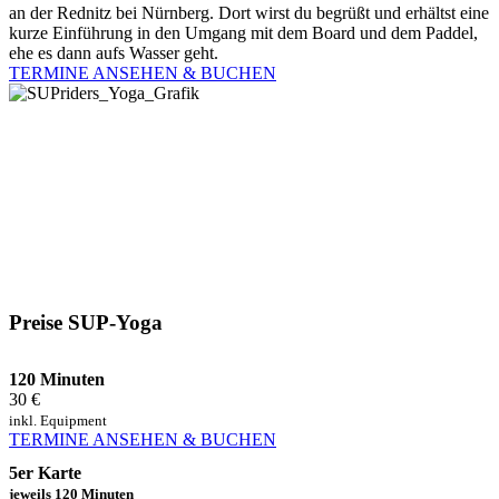
an der Rednitz bei Nürnberg. Dort wirst du begrüßt und erhältst eine
kurze Einführung in den Umgang mit dem Board und dem Paddel,
ehe es dann aufs Wasser geht.
TERMINE ANSEHEN & BUCHEN
SUP-Yoga auf dem Rothsee
SUP-Yoga ist leicht zu erlernen: man muss weder besonders
sportlich noch gelenkig sein. Beim Yoga auf dem Board kannst du
dich treiben lassen, den Moment spüren und dich auf das
Wesentliche fokussieren. Gleichzeitig bietet SUP-Yoga das
komplette Bodyworkout und intensives Training der inneren
Muskulatur.
Preise SUP-Yoga
120 Minuten
30 €
inkl. Equipment
TERMINE ANSEHEN & BUCHEN
5er Karte
jeweils 120 Minuten