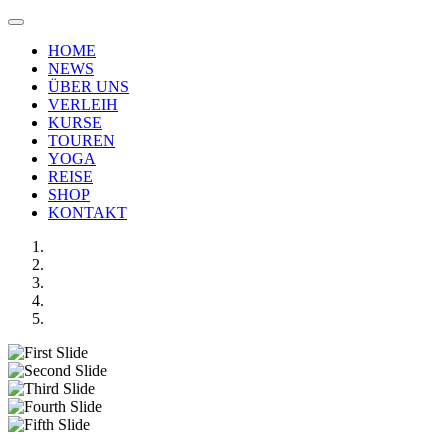
HOME
NEWS
ÜBER UNS
VERLEIH
KURSE
TOUREN
YOGA
REISE
SHOP
KONTAKT