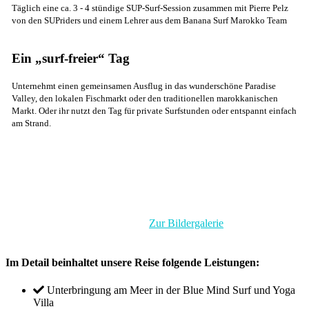
Täglich eine ca. 3 - 4 stündige SUP-Surf-Session zusammen mit Pierre Pelz
von den SUPriders und einem Lehrer aus dem Banana Surf Marokko Team
Ein „surf-freier“ Tag
Unternehmt einen gemeinsamen Ausflug in das wunderschöne Paradise
Valley, den lokalen Fischmarkt oder den traditionellen marokkanischen
Markt. Oder ihr nutzt den Tag für private Surfstunden oder entspannt einfach
am Strand.
Wenn du den Strand und das Meer liebst, dann verlängere deinen
Sommer und sei bei einer magischen Woche voller Sport, Spaß,
Erholung, Abenteuer, Natur und gesellige Abenden im
wunderschönen Marokko dabei.
Zur Bildergalerie
unseres SUP-
Surf Camps im Oktober 2019
Im Detail beinhaltet unsere Reise folgende Leistungen:
Unterbringung am Meer in der Blue Mind Surf und Yoga
Villa