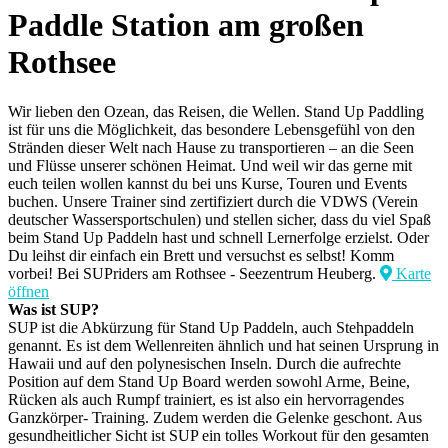
Paddle Station am großen
Rothsee
Wir lieben den Ozean, das Reisen, die Wellen. Stand Up Paddling
ist für uns die Möglichkeit, das besondere Lebensgefühl von den
Stränden dieser Welt nach Hause zu transportieren – an die Seen
und Flüsse unserer schönen Heimat. Und weil wir das gerne mit
euch teilen wollen kannst du bei uns Kurse, Touren und Events
buchen. Unsere Trainer sind zertifiziert durch die VDWS (Verein
deutscher Wassersportschulen) und stellen sicher, dass du viel Spaß
beim Stand Up Paddeln hast und schnell Lernerfolge erzielst. Oder
Du leihst dir einfach ein Brett und versuchst es selbst! Komm
vorbei! Bei SUPriders am Rothsee - Seezentrum Heuberg.
Karte
öffnen
Was ist SUP?
SUP ist die Abkürzung für Stand Up Paddeln, auch Stehpaddeln
genannt. Es ist dem Wellenreiten ähnlich und hat seinen Ursprung in
Hawaii und auf den polynesischen Inseln. Durch die aufrechte
Position auf dem Stand Up Board werden sowohl Arme, Beine,
Rücken als auch Rumpf trainiert, es ist also ein hervorragendes
Ganzkörper- Training. Zudem werden die Gelenke geschont. Aus
gesundheitlicher Sicht ist SUP ein tolles Workout für den gesamten